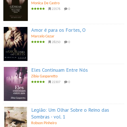
Monica De Castro
23576
0
Amor é para os Fortes, O
Marcelo Cezar
28250
0
Eles Continuam Entre Nós
Zibia Gasparetto
22307
0
Legião: Um Olhar Sobre o Reino das
Sombras - vol. 1
Robson Pinheiro