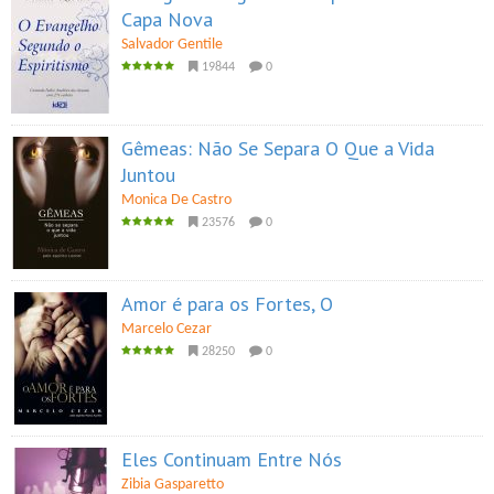
Capa Nova
Salvador Gentile
19844
0
Gêmeas: Não Se Separa O Que a Vida
Juntou
Monica De Castro
23576
0
Amor é para os Fortes, O
Marcelo Cezar
28250
0
Eles Continuam Entre Nós
Zibia Gasparetto