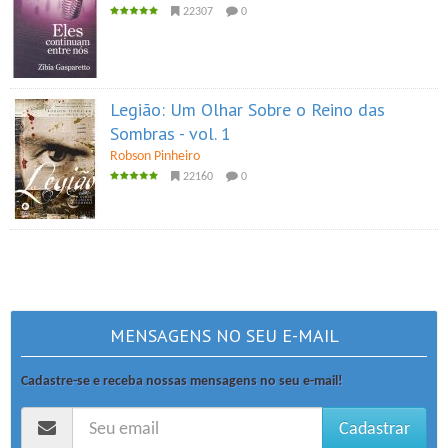
22307
0
Legião: Um Olhar Sobre o Reino das
Sombras - vol. 1
Robson Pinheiro
22160
0
MENSAGENS NO SEU E-MAIL
Cadastre-se e receba nossas mensagens no seu e-mail!
Cadastrar