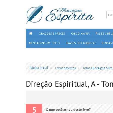
ORAÇÕES E PRECES
CHICO XAVIER
PASSE VIRTU
MENSAGENS EM TEXTO
FRASES DE FACEBOOK
PENSAM
Página inicial
Livros espíritas
Tomás Rodríges Mir
Direção Espiritual, A - T
5
O que você achou deste livro?