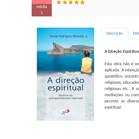
média
1
Descrição
Det
A Direção Espiritua
Esta obra não é um
aplicada. A intençã
apostólico, encont
religiosos, educado
religiosas etc. A 
mediações ou cond
perante as diver
espiritual.