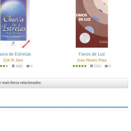
uva de Estrelas
Favos de Luz
Erik W. Jann
Joao Nunes Maia
3682
0
5563
0
 mais livros relacionados