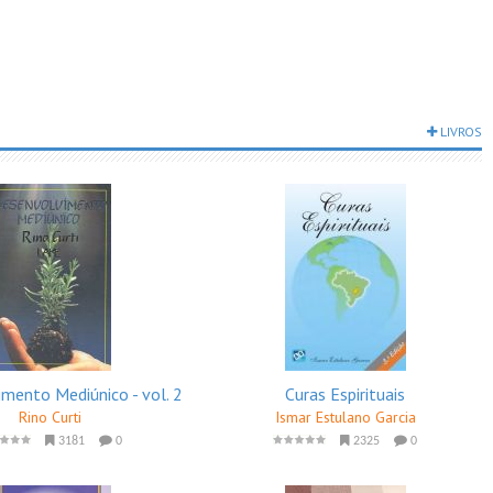
LIVROS
mento Mediúnico - vol. 2
Curas Espirituais
Rino Curti
Ismar Estulano Garcia
3181
0
2325
0