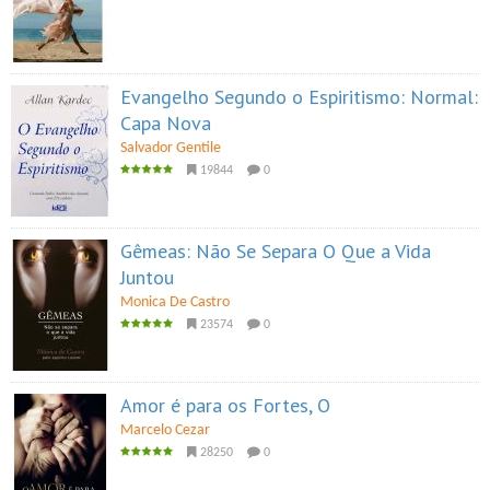
Evangelho Segundo o Espiritismo: Normal:
Capa Nova
Salvador Gentile
19844
0
Gêmeas: Não Se Separa O Que a Vida
Juntou
Monica De Castro
23574
0
Amor é para os Fortes, O
Marcelo Cezar
28250
0