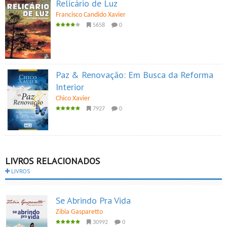
Relicário de Luz
Francisco Candido Xavier
5658
0
Paz & Renovação: Em Busca da Reforma
Interior
Chico Xavier
7927
0
LIVROS RELACIONADOS
LIVROS
Se Abrindo Pra Vida
Zibia Gasparetto
30992
0