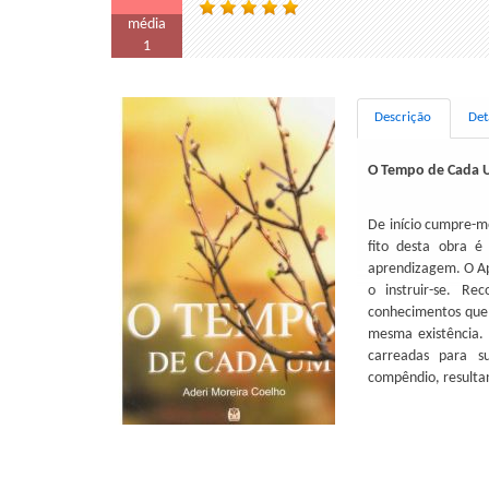
média
1
Descrição
Det
O Tempo de Cada
De início cumpre-m
fito desta obra é
aprendizagem. O Ap
o instruir-se. R
conhecimentos que 
mesma existência. O
carreadas para s
compêndio, resultan