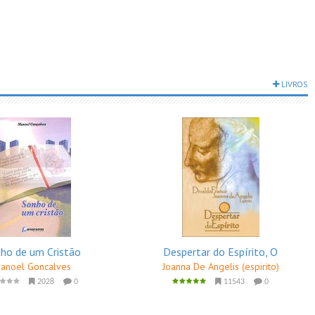
LIVROS
ho de um Cristão
Despertar do Espírito, O
anoel Goncalves
Joanna De Angelis (espirito)
2028
0
11543
0