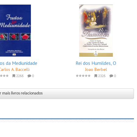
os da Mediunidade
Rei dos Humildes, O
Carlos A. Baccelli
Joao Berbel
2266
0
2326
0
 mais livros relacionados