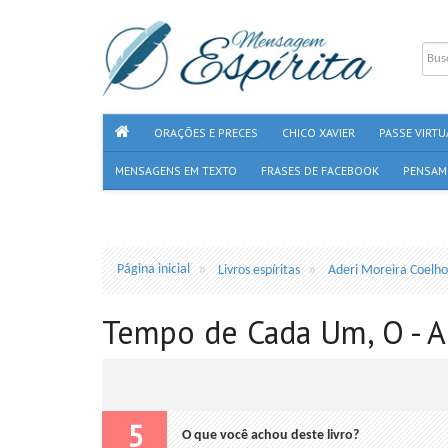
ORAÇÕES E PRECES
CHICO XAVIER
PASSE VIRTU
MENSAGENS EM TEXTO
FRASES DE FACEBOOK
PENSAM
Página inicial
Livros espíritas
Aderi Moreira Coelho
Tempo de Cada Um, O - A
5
O que você achou deste livro?