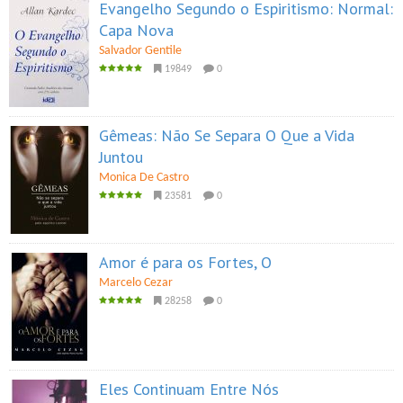
Evangelho Segundo o Espiritismo: Normal:
Capa Nova
Salvador Gentile
19849
0
Gêmeas: Não Se Separa O Que a Vida
Juntou
Monica De Castro
23581
0
Amor é para os Fortes, O
Marcelo Cezar
28258
0
Eles Continuam Entre Nós