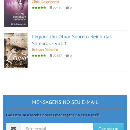
Zibia Gasparetto
22311
0
Legião: Um Olhar Sobre o Reino das
Sombras - vol. 1
Robson Pinheiro
22167
0
MENSAGENS NO SEU E-MAIL
Cadastre-se e receba nossas mensagens no seu e-mail!
Cadastrar