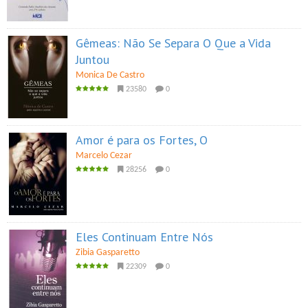
Gêmeas: Não Se Separa O Que a Vida
Juntou
Monica De Castro
23580
0
Amor é para os Fortes, O
Marcelo Cezar
28256
0
Eles Continuam Entre Nós
Zibia Gasparetto
22309
0