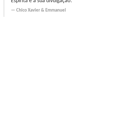
Espírita é a sua divulgação."
Chico Xavier
&
Emmanuel