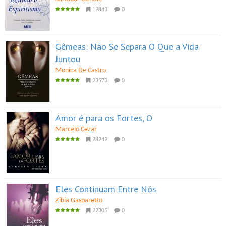
19843
0
Gêmeas: Não Se Separa O Que a Vida
Juntou
Monica De Castro
23573
0
Amor é para os Fortes, O
Marcelo Cezar
28249
0
Eles Continuam Entre Nós
Zibia Gasparetto
22305
0