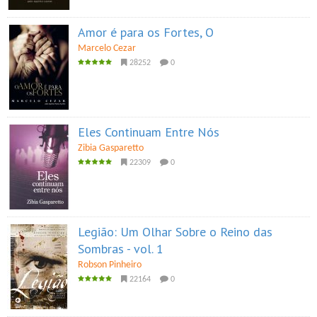
Amor é para os Fortes, O
Marcelo Cezar
28252
0
Eles Continuam Entre Nós
Zibia Gasparetto
22309
0
Legião: Um Olhar Sobre o Reino das
Sombras - vol. 1
Robson Pinheiro
22164
0