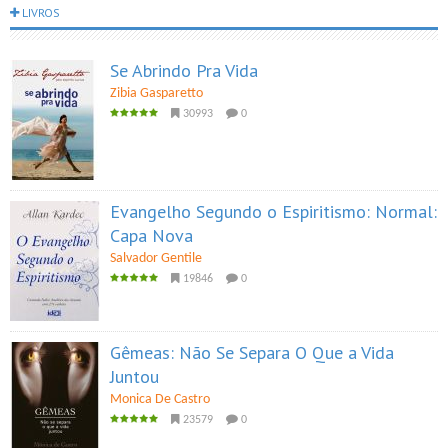
LIVROS
Se Abrindo Pra Vida
Zibia Gasparetto
30993
0
Evangelho Segundo o Espiritismo: Normal:
Capa Nova
Salvador Gentile
19846
0
Gêmeas: Não Se Separa O Que a Vida
Juntou
Monica De Castro
23579
0