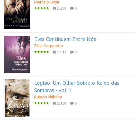
Marcelo Cezar
28258
0
Eles Continuam Entre Nós
Zibia Gasparetto
22311
0
Legião: Um Olhar Sobre o Reino das
Sombras - vol. 1
Robson Pinheiro
22168
0