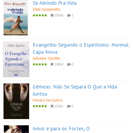
Se Abrindo Pra Vida
Zibia Gasparetto
30998
0
Evangelho Segundo o Espiritismo: Normal:
Capa Nova
Salvador Gentile
19850
0
Gêmeas: Não Se Separa O Que a Vida
Juntou
Monica De Castro
23581
0
Amor é para os Fortes, O