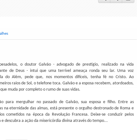
alhes
esadelos, o doutor Galvão - advogado de prestígio, realizado na vida
tante de Deus - intui que uma terrível ameaça ronda seu lar. Uma voz
ala do Além, pede que, nos momentos difíceis, tenha fé no Cristo. Ao
eiros raios de Sol, o telefone toca. Galvão e a esposa recebem, atordoados,
 que muda por completo o rumo de suas vidas.
ão para mergulhar no passado de Galvão, sua esposa e filho. Entre as
s na eternidade das almas, está presente o orgulho destronado de Roma e
os cometidos na época da Revolução Francesa. Deixe-se conduzir pelos
 e descubra a ação da misericórdia divina através do tempo...