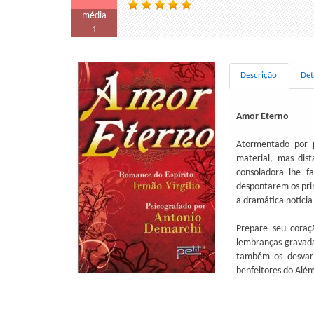
média
1
Descrição
Det
Amor Eterno
Atormentado por p
material, mas dis
consoladora lhe f
despontarem os prim
a dramática notícia
Prepare seu coraç
lembranças gravada
também os desvari
benfeitores do Além