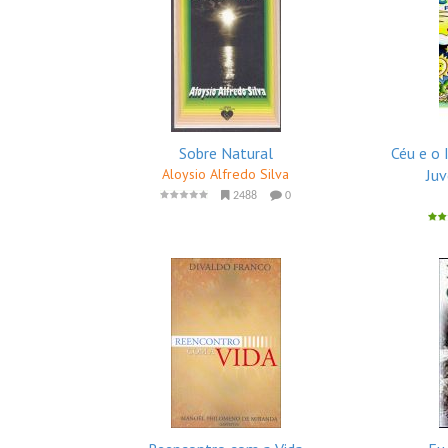
Sobre Natural
Céu e o 
Aloysio Alfredo Silva
Juv
2488
0