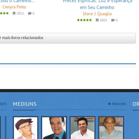
 Sou o Caminho...
Preces Espíritas: Luz e Esperança
Cenyra Pinto
em Seu Caminho
Etore J. Quaglia
5852
0
3603
0
 mais livros relacionados
MEDIUNS
OR
RES
MÉDIUNS