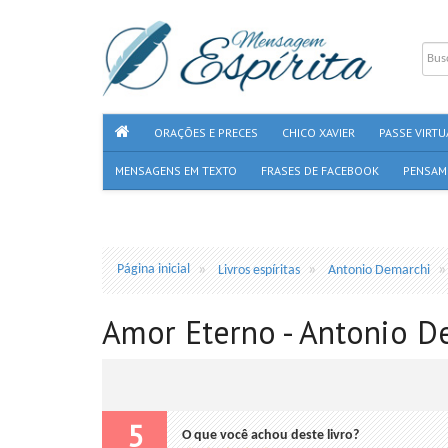
ORAÇÕES E PRECES
CHICO XAVIER
PASSE VIRTU
MENSAGENS EM TEXTO
FRASES DE FACEBOOK
PENSAM
Página inicial
Livros espíritas
Antonio Demarchi
Amor Eterno - Antonio D
5
O que você achou deste livro?