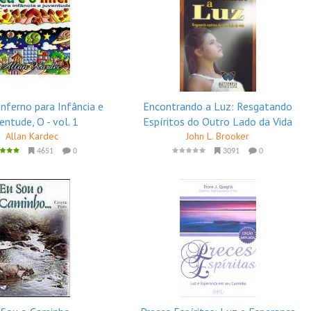
Inferno para Infância e
Encontrando a Luz: Resgatando
entude, O - vol. 1
Espíritos do Outro Lado da Vida
Allan Kardec
John L. Brooker
4651
0
3091
0