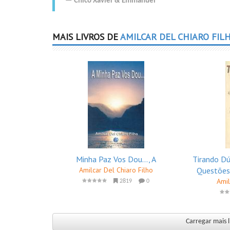
Chico Xavier
&
Emmanuel
MAIS LIVROS DE
AMILCAR DEL CHIARO FIL
Minha Paz Vos Dou..., A
Tirando Dú
Amilcar Del Chiaro Filho
Questões 
Amil
2819
0
Carregar mais l