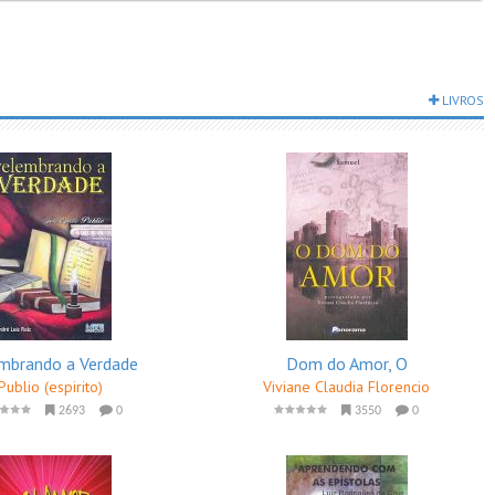
LIVROS
mbrando a Verdade
Dom do Amor, O
Publio (espirito)
Viviane Claudia Florencio
2693
0
3550
0