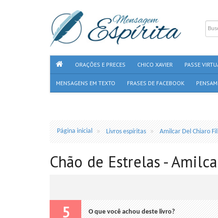
ORAÇÕES E PRECES
CHICO XAVIER
PASSE VIRTU
MENSAGENS EM TEXTO
FRASES DE FACEBOOK
PENSAM
Página inicial
Livros espíritas
Amilcar Del Chiaro Fi
Chão de Estrelas - Amilca
5
O que você achou deste livro?