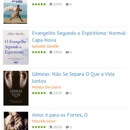
30993
0
Evangelho Segundo o Espiritismo: Normal:
Capa Nova
Salvador Gentile
19844
0
Gêmeas: Não Se Separa O Que a Vida
Juntou
Monica De Castro
23576
0
Amor é para os Fortes, O
Marcelo Cezar
28250
0