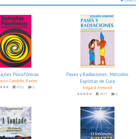
LIVROS
ruções Psicofônicas
Pases y Radiaciones: Métodos
cisco Candido Xavier
Espíritas de Cura
Edgard Armond
4751
0
3977
0