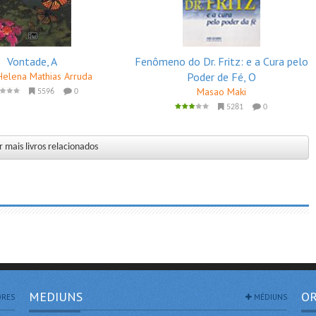
Vontade, A
Fenômeno do Dr. Fritz: e a Cura pelo
Helena Mathias Arruda
Poder de Fé, O
Masao Maki
5596
0
5281
0
 mais livros relacionados
MEDIUNS
OR
RES
MÉDIUNS