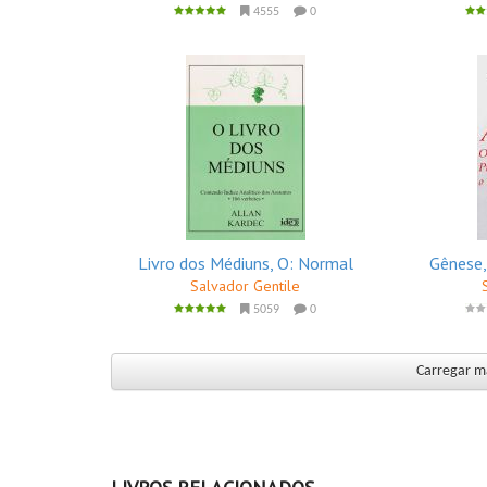
4555
0
Livro dos Médiuns, O: Normal
Gênese,
Salvador Gentile
5059
0
Carregar ma