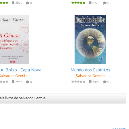
3879
0
3775
0
 A: Bolso - Capa Nova
Mundo dos Espíritos
Salvador Gentile
Salvador Gentile
2947
0
3492
0
is livros de Salvador Gentile