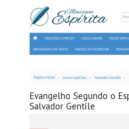
ORAÇÕES E PRECES
CHICO XAVIER
PASSE VIRTU
MENSAGENS EM TEXTO
FRASES DE FACEBOOK
PENSAM
Página inicial
Livros espíritas
Salvador Gentile
Evangelho Segundo o Esp
Salvador Gentile