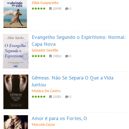
Zibia Gasparetto
30998
0
Evangelho Segundo o Espiritismo: Normal:
Capa Nova
Salvador Gentile
19850
0
Gêmeas: Não Se Separa O Que a Vida
Juntou
Monica De Castro
23581
0
Amor é para os Fortes, O
Marcelo Cezar