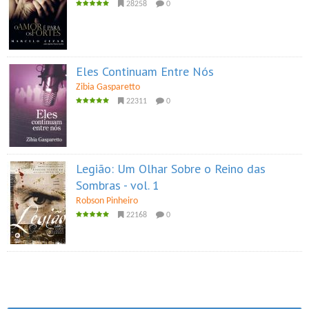
28258
0
Eles Continuam Entre Nós
Zibia Gasparetto
22311
0
Legião: Um Olhar Sobre o Reino das
Sombras - vol. 1
Robson Pinheiro
22168
0