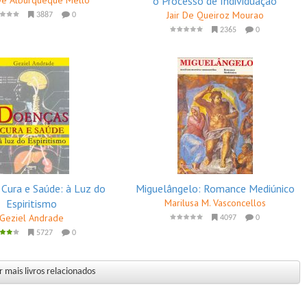
o Processo de Individuação
Jair De Queiroz Mourao
3887
0
2365
0
 Cura e Saúde: à Luz do
Miguelângelo: Romance Mediúnico
Espiritismo
Marilusa M. Vasconcellos
Geziel Andrade
4097
0
5727
0
 mais livros relacionados