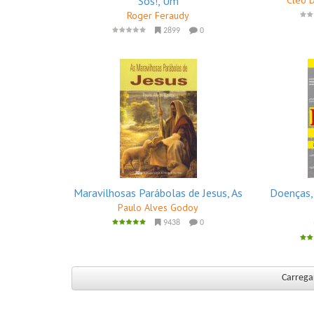
Sós!, Um
Roger Feraudy
2899
0
Maravilhosas Parábolas de Jesus, As
Doenças,
Paulo Alves Godoy
9438
0
Carregar