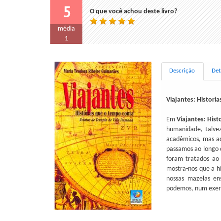
5
O que você achou deste livro?
média
1
Descrição
Det
Viajantes: Histori
Em
Viajantes: His
humanidade, talvez
acadêmicos, mas aq
passamos ao longo 
foram tratados ao 
mostra-nos que a h
nossas mazelas en
podemos, num exercí