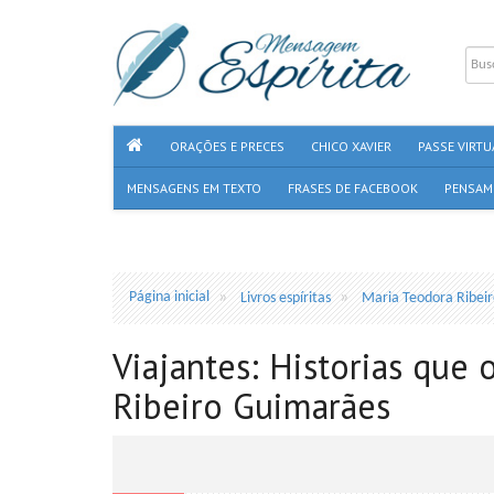
ORAÇÕES E PRECES
CHICO XAVIER
PASSE VIRTU
MENSAGENS EM TEXTO
FRASES DE FACEBOOK
PENSAM
Página inicial
Livros espíritas
Maria Teodora Ribei
Viajantes: Historias que
Ribeiro Guimarães