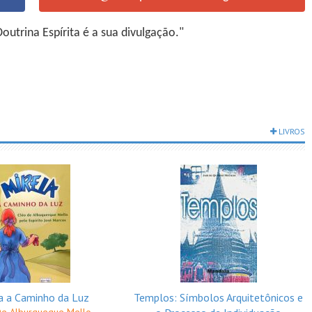
utrina Espírita é a sua divulgação."
LIVROS
a a Caminho da Luz
Templos: Símbolos Arquitetônicos e
De Alburqueque Mello