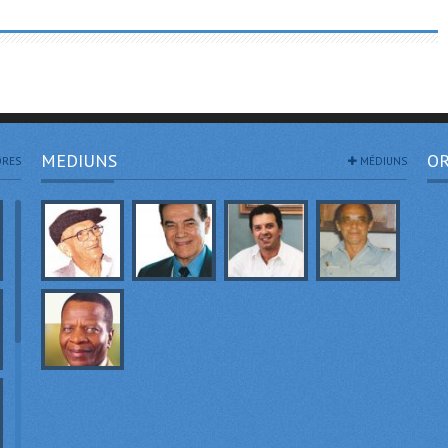
MEDIUNS
OR
RES
MÉDIUNS