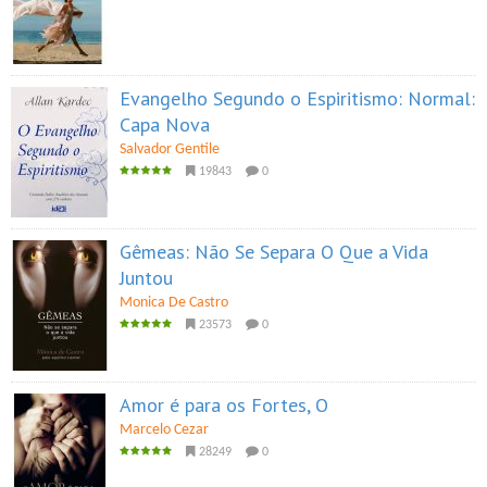
Evangelho Segundo o Espiritismo: Normal:
Capa Nova
Salvador Gentile
19843
0
Gêmeas: Não Se Separa O Que a Vida
Juntou
Monica De Castro
23573
0
Amor é para os Fortes, O
Marcelo Cezar
28249
0