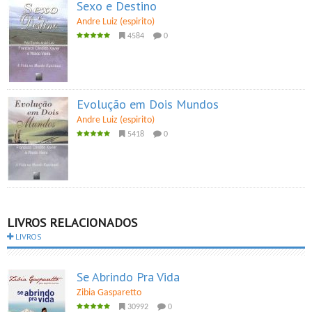
Sexo e Destino
Andre Luiz (espirito)
4584
0
Evolução em Dois Mundos
Andre Luiz (espirito)
5418
0
LIVROS RELACIONADOS
LIVROS
Se Abrindo Pra Vida
Zibia Gasparetto
30992
0