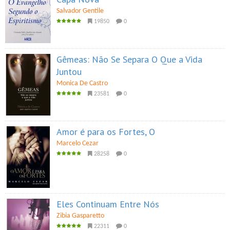
Salvador Gentile
19850
0
Gêmeas: Não Se Separa O Que a Vida
Juntou
Monica De Castro
23581
0
Amor é para os Fortes, O
Marcelo Cezar
28258
0
Eles Continuam Entre Nós
Zibia Gasparetto
22311
0