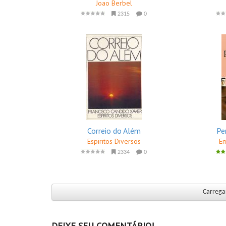
Joao Berbel
2315
0
Correio do Além
Pe
Espiritos Diversos
Em
2334
0
Carregar
DEIXE SEU COMENTÁRIO!