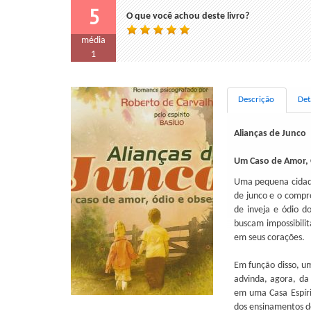
5
O que você achou deste livro?
média
1
Descrição
Det
Alianças de Junco
Um Caso de Amor, 
Uma pequena cidade
de junco e o compr
de inveja e ódio d
buscam impossibilit
em seus corações.
Em função disso, u
advinda, agora, da
em uma Casa Espíri
dos ensinamentos de