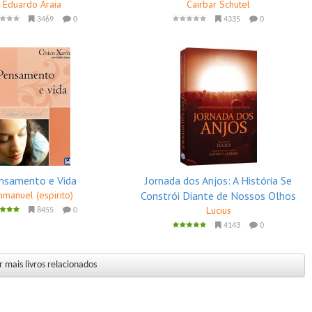
Eduardo Araia
Cairbar Schutel
3469
0
4335
0
nsamento e Vida
Jornada dos Anjos: A História Se
manuel (espirito)
Constrói Diante de Nossos Olhos
Lucius
8455
0
4143
0
 mais livros relacionados