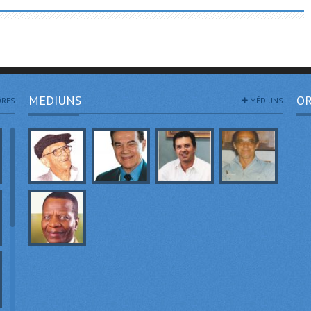
MEDIUNS
OR
RES
MÉDIUNS