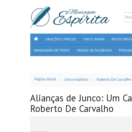
ORAÇÕES E PRECES
CHICO XAVIER
PASSE VIRTU
MENSAGENS EM TEXTO
FRASES DE FACEBOOK
PENSAM
Página inicial
Livros espíritas
Roberto De Carvalho
Alianças de Junco: Um Ca
Roberto De Carvalho