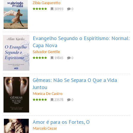
Zibia Gasparetto
30993
0
Evangelho Segundo o Espiritismo: Normal:
Capa Nova
Salvador Gentile
19845
0
Gêmeas: Não Se Separa O Que a Vida
Juntou
Monica De Castro
23578
0
Amor é para os Fortes, O
Marcelo Cezar