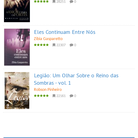
28251
0
Eles Continuam Entre Nós
Zibia Gasparetto
22307
0
Legião: Um Olhar Sobre o Reino das
Sombras - vol. 1
Robson Pinheiro
22161
0