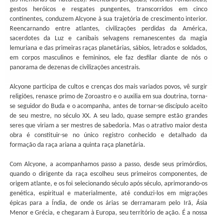
gestos heróicos e resgates pungentes, transcorridos em cinco
continentes, conduzem Alcyone à sua trajetória de crescimento interior.
Reencarnando entre atlantes, civilizações perdidas da América,
sacerdotes da Luz e canibais selvagens remanescentes da magia
lemuriana e das primeiras raças planetárias, sábios, letrados e soldados,
em corpos masculinos e femininos, ele faz desfilar diante de nós o
panorama de dezenas de civilizações ancestrais.
Alcyone participa de cultos e crenças dos mais variados povos, vê surgir
religiões, renasce primo de Zoroastro e o auxilia em sua doutrina, torna-
se seguidor do Buda e o acompanha, antes de tornar-se discípulo aceito
de seu mestre, no século XX. A seu lado, quase sempre estão grandes
seres que viriam a ser mestres de sabedoria. Mas o atrativo maior desta
obra é constituir-se no único registro conhecido e detalhado da
formação da raça ariana a quinta raça planetária.
Com Alcyone, a acompanhamos passo a passo, desde seus primórdios,
quando o dirigente da raça escolheu seus primeiros componentes, de
origem atlante, e os foi selecionando século após século, aprimorando-os
genética, espiritual e materialmente, até conduzi-los em migrações
épicas para a Índia, de onde os árias se derramaram pelo Irã, Ásia
Menor e Grécia, e chegaram à Europa, seu território de ação. É a nossa