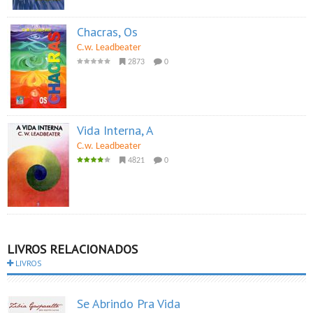
Chacras, Os
C.w. Leadbeater
2873
0
Vida Interna, A
C.w. Leadbeater
4821
0
LIVROS RELACIONADOS
LIVROS
Se Abrindo Pra Vida