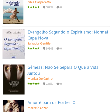
Zibia Gasparetto
30994
0
Evangelho Segundo o Espiritismo: Normal:
Capa Nova
Salvador Gentile
19848
0
Gêmeas: Não Se Separa O Que a Vida
Juntou
Monica De Castro
23580
0
Amor é para os Fortes, O
Marcelo Cezar