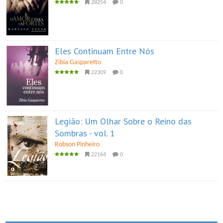
28254
0
Eles Continuam Entre Nós
Zibia Gasparetto
22309
0
Legião: Um Olhar Sobre o Reino das
Sombras - vol. 1
Robson Pinheiro
22164
0