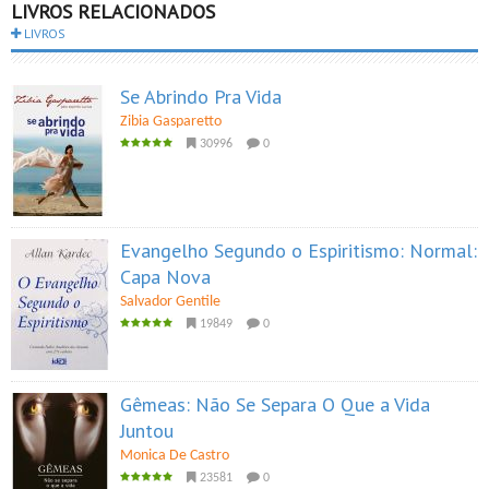
LIVROS RELACIONADOS
LIVROS
Se Abrindo Pra Vida
Zibia Gasparetto
30996
0
Evangelho Segundo o Espiritismo: Normal:
Capa Nova
Salvador Gentile
19849
0
Gêmeas: Não Se Separa O Que a Vida
Juntou
Monica De Castro
23581
0