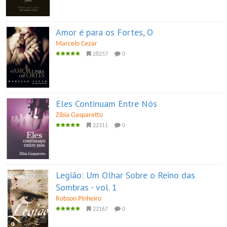
Amor é para os Fortes, O
Marcelo Cezar
28257
0
Eles Continuam Entre Nós
Zibia Gasparetto
22311
0
Legião: Um Olhar Sobre o Reino das
Sombras - vol. 1
Robson Pinheiro
22167
0