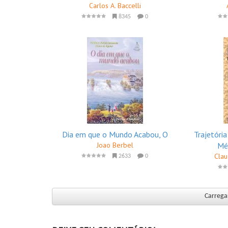
Carlos A. Baccelli
8345
0
Dia em que o Mundo Acabou, O
Trajetóri
Joao Berbel
Méd
Clau
2633
0
Carregar