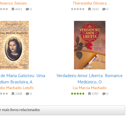
Americo Simoes
Therezinha Oliveira
4451
0
3143
0
a de Maria Galisteu: Uma
Verdadeiro Amor Liberta: Romance
ium Brasileira, A
Mediúnico, O
dio Machado Lotufo
Lia Marcia Machado
2308
0
4787
0
 mais livros relacionados