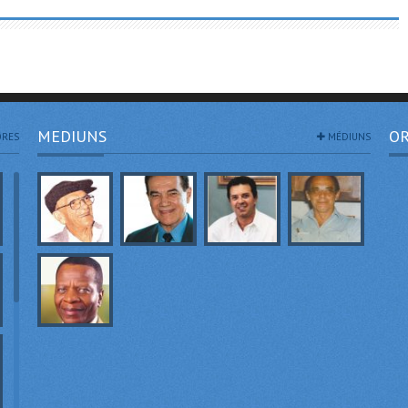
MEDIUNS
OR
RES
MÉDIUNS