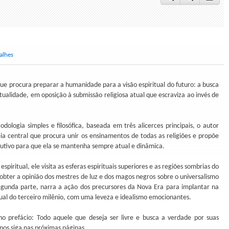
alhes
que procura preparar a humanidade para a visão espiritual do futuro: a busca
itualidade, em oposição à submissão religiosa atual que escraviza ao invés de
ologia simples e filosófica, baseada em três alicerces principais, o autor
ia central que procura unir os ensinamentos de todas as religiões e propõe
tivo para que ela se mantenha sempre atual e dinâmica.
iritual, ele visita as esferas espirituais superiores e as regiões sombrias do
a obter a opinião dos mestres de luz e dos magos negros sobre o universalismo
egunda parte, narra a ação dos precursores da Nova Era para implantar na
itual do terceiro milênio, com uma leveza e idealismo emocionantes.
 prefácio: Todo aquele que deseja ser livre e busca a verdade por suas
nos siga nas próximas páginas...