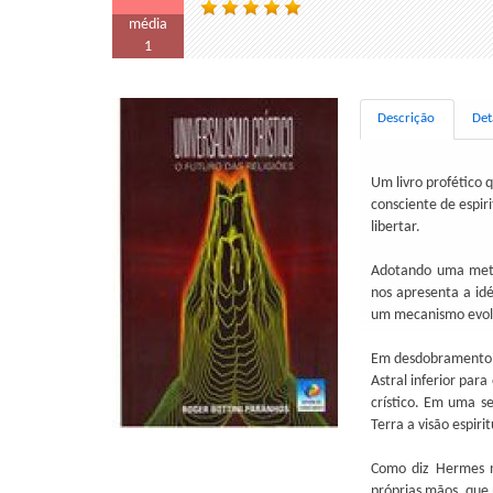
média
1
Descrição
Det
Um livro profético 
consciente de espir
libertar.
Adotando uma metod
nos apresenta a idé
um mecanismo evolu
Em desdobramento esp
Astral inferior par
crístico. Em uma s
Terra a visão espir
Como diz Hermes no
próprias mãos, que 