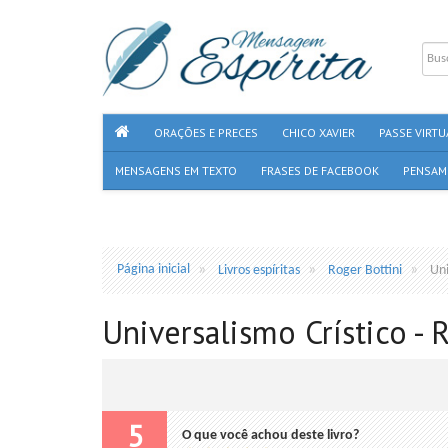
ORAÇÕES E PRECES
CHICO XAVIER
PASSE VIRTU
MENSAGENS EM TEXTO
FRASES DE FACEBOOK
PENSAM
Página inicial
Livros espíritas
Roger Bottini
Uni
Universalismo Crístico - 
5
O que você achou deste livro?