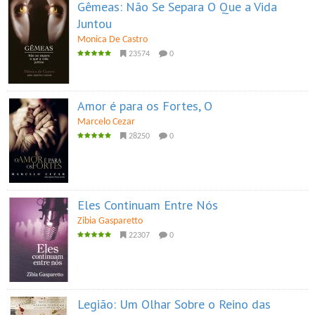
Gêmeas: Não Se Separa O Que a Vida
Juntou
Monica De Castro
23574
0
Amor é para os Fortes, O
Marcelo Cezar
28250
0
Eles Continuam Entre Nós
Zibia Gasparetto
22307
0
Legião: Um Olhar Sobre o Reino das