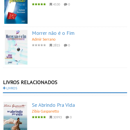
4530
0
Morrer não é o Fim
Admir Serrano
2815
0
LIVROS RELACIONADOS
LIVROS
Se Abrindo Pra Vida
Zibia Gasparetto
30993
0