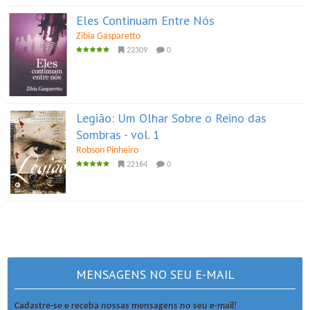
Eles Continuam Entre Nós
Zibia Gasparetto
22309
0
Legião: Um Olhar Sobre o Reino das
Sombras - vol. 1
Robson Pinheiro
22164
0
MENSAGENS NO SEU E-MAIL
Cadastre-se e receba nossas mensagens no seu e-mail!