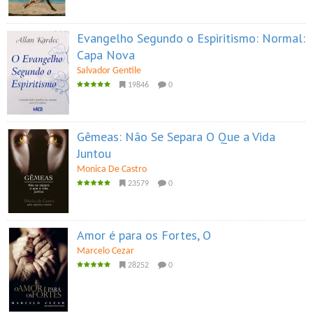
Evangelho Segundo o Espiritismo: Normal:
Capa Nova
Salvador Gentile
19846
0
Gêmeas: Não Se Separa O Que a Vida
Juntou
Monica De Castro
23579
0
Amor é para os Fortes, O
Marcelo Cezar
28252
0