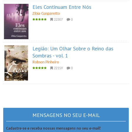
Eles Continuam Entre Nós
Zibia Gasparetto
22307
0
Legião: Um Olhar Sobre o Reino das
Sombras - vol. 1
Robson Pinheiro
22159
0
MENSAGENS NO SEU E-MAIL
Cadastre-se e receba nossas mensagens no seu e-mail!