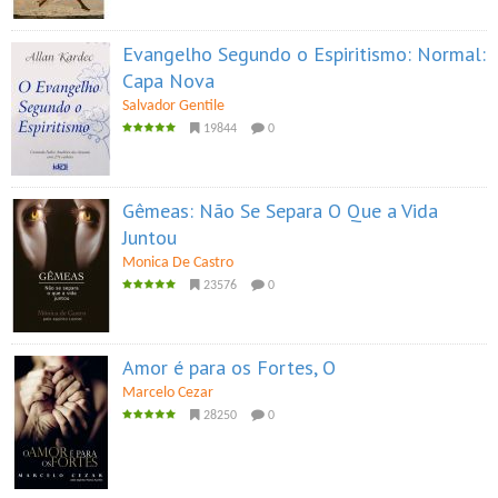
Evangelho Segundo o Espiritismo: Normal:
Capa Nova
Salvador Gentile
19844
0
Gêmeas: Não Se Separa O Que a Vida
Juntou
Monica De Castro
23576
0
Amor é para os Fortes, O
Marcelo Cezar
28250
0