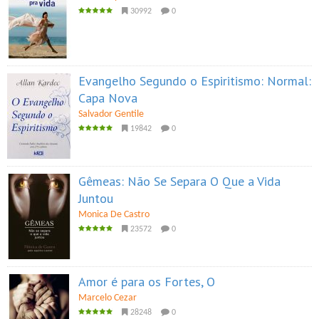
30992
0
Evangelho Segundo o Espiritismo: Normal:
Capa Nova
Salvador Gentile
19842
0
Gêmeas: Não Se Separa O Que a Vida
Juntou
Monica De Castro
23572
0
Amor é para os Fortes, O
Marcelo Cezar
28248
0