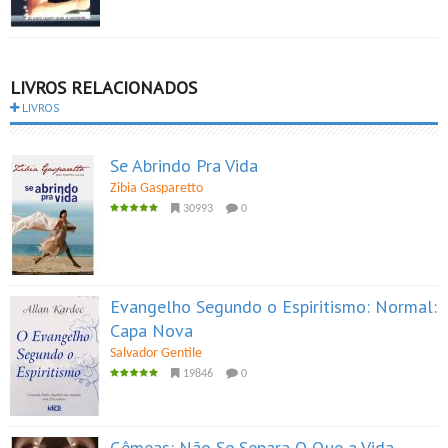
LIVROS RELACIONADOS
LIVROS
Se Abrindo Pra Vida
Zibia Gasparetto
30993
0
Evangelho Segundo o Espiritismo: Normal:
Capa Nova
Salvador Gentile
19846
0
Gêmeas: Não Se Separa O Que a Vida