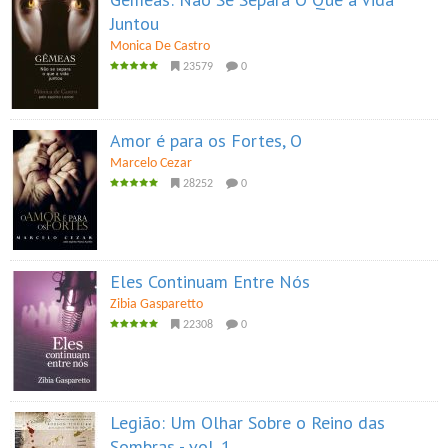
Juntou
Monica De Castro
23579
0
Amor é para os Fortes, O
Marcelo Cezar
28252
0
Eles Continuam Entre Nós
Zibia Gasparetto
22308
0
Legião: Um Olhar Sobre o Reino das
Sombras - vol. 1