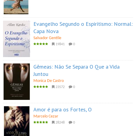
Evangelho Segundo o Espiritismo: Normal:
Capa Nova
Salvador Gentile
19841
0
Gêmeas: Não Se Separa O Que a Vida
Juntou
Monica De Castro
23572
0
Amor é para os Fortes, O
Marcelo Cezar
28248
0