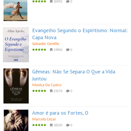
30992
0
Evangelho Segundo o Espiritismo: Normal:
Capa Nova
Salvador Gentile
19844
0
Gêmeas: Não Se Separa O Que a Vida
Juntou
Monica De Castro
23574
0
Amor é para os Fortes, O
Marcelo Cezar
28250
0