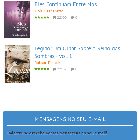
Eles Continuam Entre Nós
Zibia Gasparetto
22303
0
Legião: Um Olhar Sobre o Reino das
Sombras - vol. 1
Robson Pinheiro
22157
0
MENSAGENS NO SEU E-MAIL
Cadastre-se e receba nossas mensagens no seu e-mail!