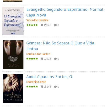
Evangelho Segundo o Espiritismo: Normal:
Capa Nova
Salvador Gentile
19841
0
Gêmeas: Não Se Separa O Que a Vida
Juntou
Monica De Castro
23572
0
Amor é para os Fortes, O
Marcelo Cezar
28248
0