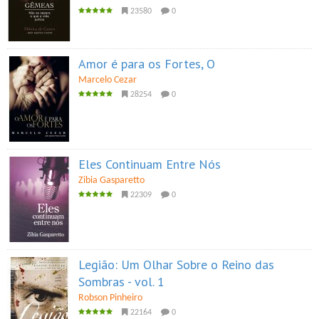
23580
0
Amor é para os Fortes, O
Marcelo Cezar
28254
0
Eles Continuam Entre Nós
Zibia Gasparetto
22309
0
Legião: Um Olhar Sobre o Reino das
Sombras - vol. 1
Robson Pinheiro
22164
0