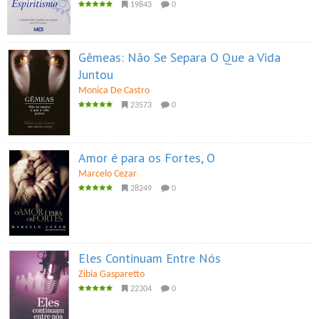
19843
0
Gêmeas: Não Se Separa O Que a Vida
Juntou
Monica De Castro
23573
0
Amor é para os Fortes, O
Marcelo Cezar
28249
0
Eles Continuam Entre Nós
Zibia Gasparetto
22304
0