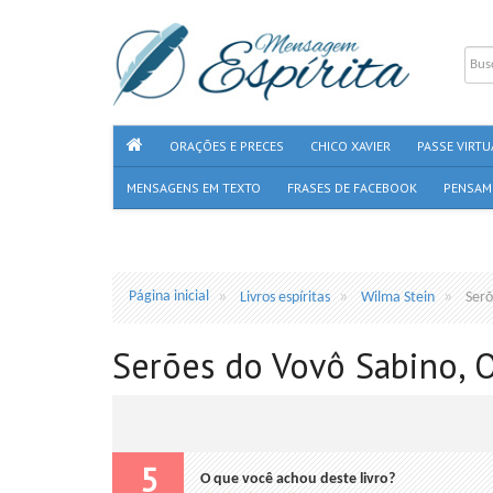
ORAÇÕES E PRECES
CHICO XAVIER
PASSE VIRTU
MENSAGENS EM TEXTO
FRASES DE FACEBOOK
PENSAM
Página inicial
Livros espíritas
Wilma Stein
Serõ
Serões do Vovô Sabino, O
5
O que você achou deste livro?