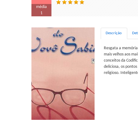
média
1
Descrição
Det
Resgata a memória 
mais velhos aos mai
conceitos da Codifi
deliciosa, os pontos 
religioso. Inteligen