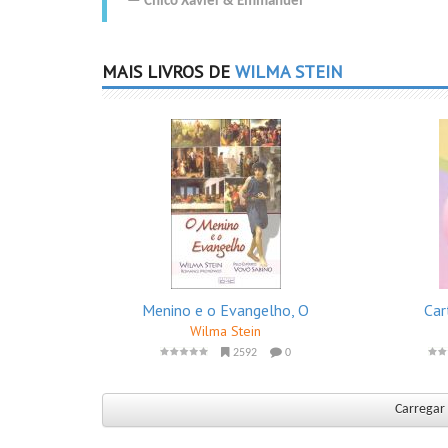
Chico Xavier
&
Emmanuel
MAIS LIVROS DE
WILMA STEIN
Menino e o Evangelho, O
Car
Wilma Stein
2592
0
Carregar 