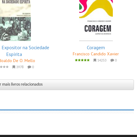
a Expositor na Sociedade
Coragem
Espírita
Francisco Candido Xavier
doaldo De O. Mello
14253
0
3978
0
 mais livros relacionados