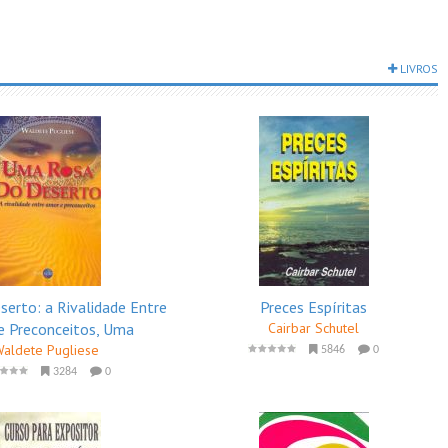
LIVROS
serto: a Rivalidade Entre
Preces Espíritas
e Preconceitos, Uma
Cairbar Schutel
aldete Pugliese
5846
0
3284
0