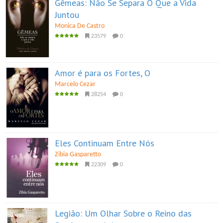
Gêmeas: Não Se Separa O Que a Vida
Juntou
Monica De Castro
23579
0
Amor é para os Fortes, O
Marcelo Cezar
28254
0
Eles Continuam Entre Nós
Zibia Gasparetto
22309
0
Legião: Um Olhar Sobre o Reino das