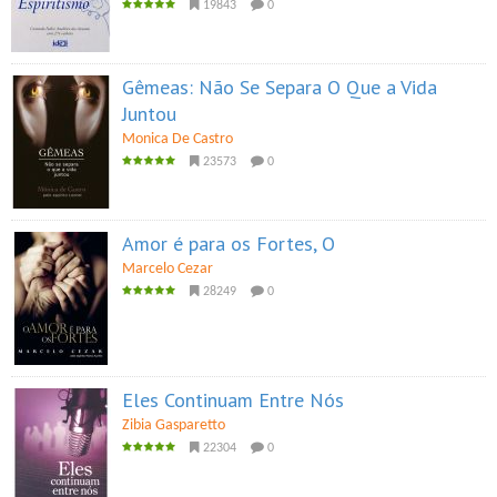
19843
0
Gêmeas: Não Se Separa O Que a Vida
Juntou
Monica De Castro
23573
0
Amor é para os Fortes, O
Marcelo Cezar
28249
0
Eles Continuam Entre Nós
Zibia Gasparetto
22304
0