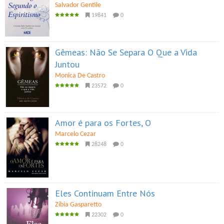
Salvador Gentile
19841
0
Gêmeas: Não Se Separa O Que a Vida
Juntou
Monica De Castro
23572
0
Amor é para os Fortes, O
Marcelo Cezar
28248
0
Eles Continuam Entre Nós
Zibia Gasparetto
22302
0