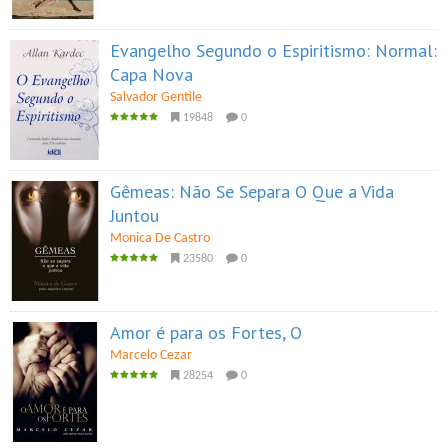
Evangelho Segundo o Espiritismo: Normal:
Capa Nova
Salvador Gentile
19848
0
Gêmeas: Não Se Separa O Que a Vida
Juntou
Monica De Castro
23580
0
Amor é para os Fortes, O
Marcelo Cezar
28254
0