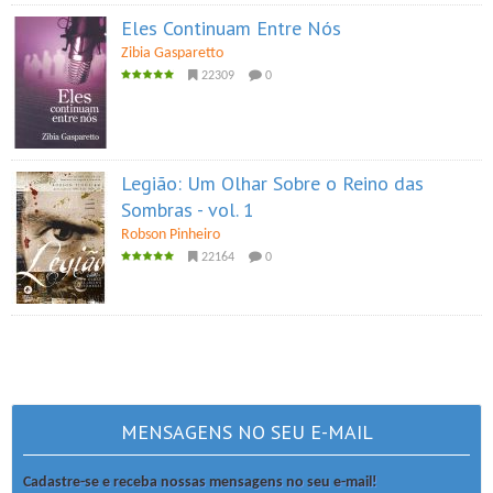
Eles Continuam Entre Nós
Zibia Gasparetto
22309
0
Legião: Um Olhar Sobre o Reino das
Sombras - vol. 1
Robson Pinheiro
22164
0
MENSAGENS NO SEU E-MAIL
Cadastre-se e receba nossas mensagens no seu e-mail!