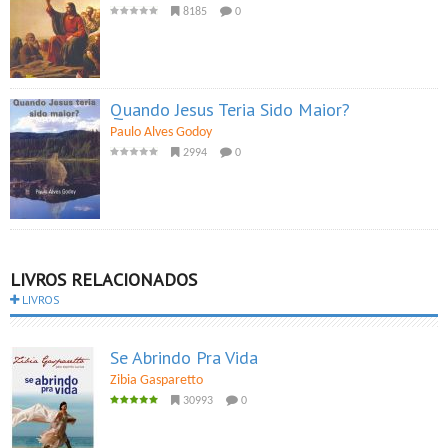
8185
0
Quando Jesus Teria Sido Maior?
Paulo Alves Godoy
2994
0
LIVROS RELACIONADOS
LIVROS
Se Abrindo Pra Vida
Zibia Gasparetto
30993
0