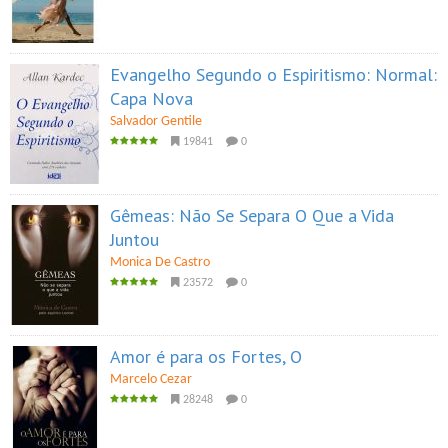
Evangelho Segundo o Espiritismo: Normal:
Capa Nova
Salvador Gentile
19841
0
Gêmeas: Não Se Separa O Que a Vida
Juntou
Monica De Castro
23572
0
Amor é para os Fortes, O
Marcelo Cezar
28248
0