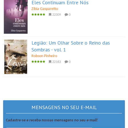
Eles Continuam Entre Nós
Zibia Gasparetto
22309
0
Legião: Um Olhar Sobre o Reino das
Sombras - vol. 1
Robson Pinheiro
22163
0
MENSAGENS NO SEU E-MAIL
Cadastre-se e receba nossas mensagens no seu e-mail!