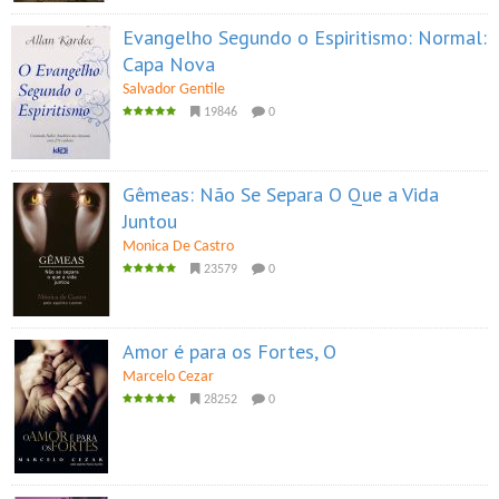
Evangelho Segundo o Espiritismo: Normal:
Capa Nova
Salvador Gentile
19846
0
Gêmeas: Não Se Separa O Que a Vida
Juntou
Monica De Castro
23579
0
Amor é para os Fortes, O
Marcelo Cezar
28252
0