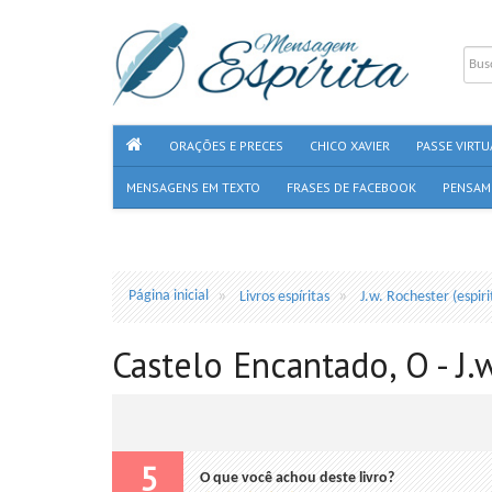
ORAÇÕES E PRECES
CHICO XAVIER
PASSE VIRTU
MENSAGENS EM TEXTO
FRASES DE FACEBOOK
PENSAM
Página inicial
Livros espíritas
J.w. Rochester (espiri
Castelo Encantado, O - J.w
5
O que você achou deste livro?