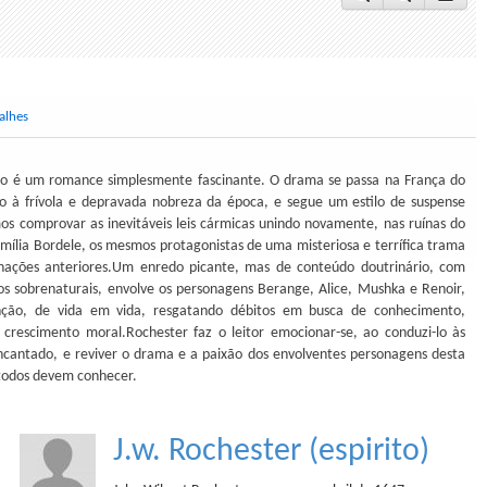
alhes
do é um romance simplesmente fascinante. O drama se passa na França do
o à frívola e depravada nobreza da época, e segue um estilo de suspense
os comprovar as inevitáveis leis cármicas unindo novamente, nas ruínas do
amília Bordele, os mesmos protagonistas de uma misteriosa e terrífica trama
nações anteriores.Um enredo picante, mas de conteúdo doutrinário, com
os sobrenaturais, envolve os personagens Berange, Alice, Mushka e Renoir,
ção, de vida em vida, resgatando débitos em busca de conhecimento,
crescimento moral.Rochester faz o leitor emocionar-se, ao conduzi-lo às
encantado, e reviver o drama e a paixão dos envolventes personagens desta
 todos devem conhecer.
J.w. Rochester (espirito)