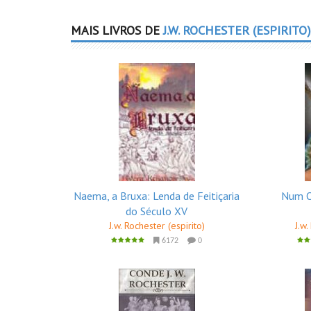
MAIS LIVROS DE
J.W. ROCHESTER (ESPIRITO)
Naema, a Bruxa: Lenda de Feitiçaria
Num O
do Século XV
J.w. Rochester (espirito)
J.w.
6172
0