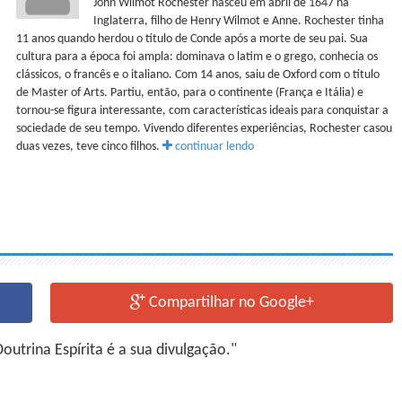
John Wilmot Rochester nasceu em abril de 1647 na
Inglaterra, filho de Henry Wilmot e Anne. Rochester tinha
11 anos quando herdou o título de Conde após a morte de seu pai. Sua
cultura para a época foi ampla: dominava o latim e o grego, conhecia os
clássicos, o francês e o italiano. Com 14 anos, saiu de Oxford com o título
de Master of Arts. Partiu, então, para o continente (França e Itália) e
tornou-se figura interessante, com características ideais para conquistar a
sociedade de seu tempo. Vivendo diferentes experiências, Rochester casou
duas vezes, teve cinco filhos.
continuar lendo
Compartilhar no Google+
utrina Espírita é a sua divulgação."