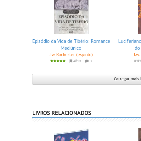
Episódio da Vida de Tibério: Romance
Luciferiano
Mediúnico
do
J.w. Rochester (espirito)
J.w.
4813
0
Carregar mais l
LIVROS RELACIONADOS