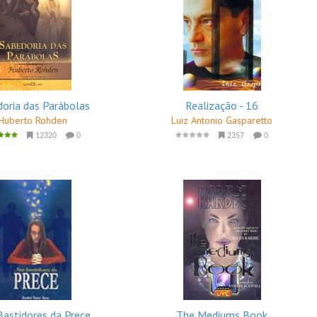
oria das Parábolas
Realização - 16
Huberto Rohden
Luiz Antonio Gasparetto
12320
0
2357
0
astidores da Prece
The Mediums Book