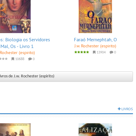
s: Biologia os Servidores
Faraó Mernephtah, O
 Mal, Os - Livro 1
J.w. Rochester (espirito)
 Rochester (espirito)
13904
0
10688
0
ivros de J.w. Rochester (espirito)
LIVROS