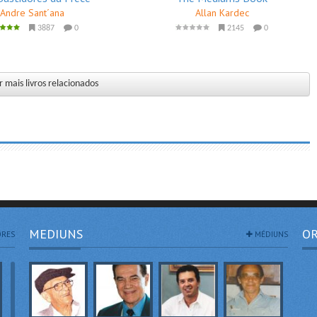
Andre Sant´ana
Allan Kardec
3887
0
2145
0
 mais livros relacionados
MEDIUNS
OR
RES
MÉDIUNS