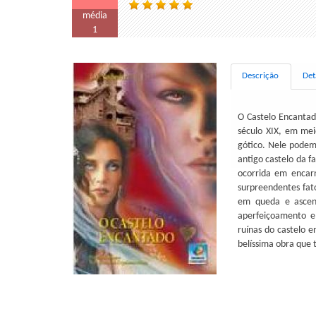
média
1
Descrição
Det
O Castelo Encanta
século XIX, em mei
gótico. Nele podem
antigo castelo da f
ocorrida em encar
surpreendentes fat
em queda e ascen
aperfeiçoamento e 
ruínas do castelo 
belíssima obra que