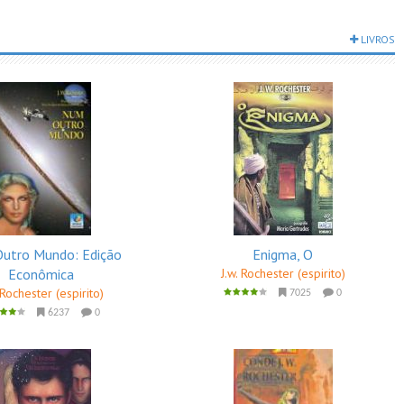
LIVROS
utro Mundo: Edição
Enigma, O
Econômica
J.w. Rochester (espirito)
 Rochester (espirito)
7025
0
6237
0