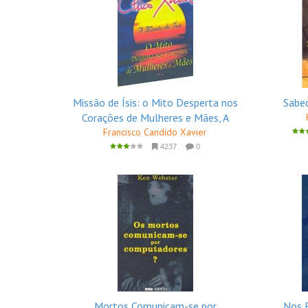
Missão de Ísis: o Mito Desperta nos
Sabed
Corações de Mulheres e Mães, A
Francisco Candido Xavier
4237
0
Mortos Comunicam-se por
Nos B