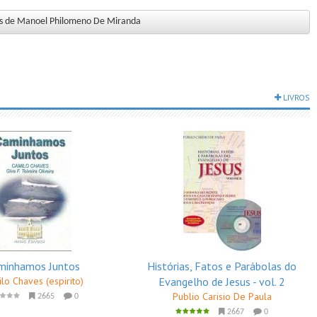
ros de Manoel Philomeno De Miranda
LIVROS
minhamos Juntos
Histórias, Fatos e Parábolas do
lo Chaves (espirito)
Evangelho de Jesus - vol. 2
Publio Carisio De Paula
2665
0
2667
0