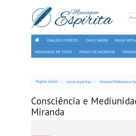
ORAÇÕES E PRECES
CHICO XAVIER
PASSE VIRTU
MENSAGENS EM TEXTO
FRASES DE FACEBOOK
PENSAM
Página inicial
Livros espíritas
Manoel Philomeno D
Consciência e Mediunid
Miranda