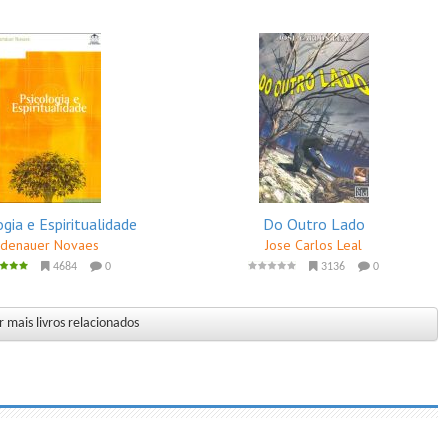
ogia e Espiritualidade
Do Outro Lado
denauer Novaes
Jose Carlos Leal
4684
0
3136
0
 mais livros relacionados