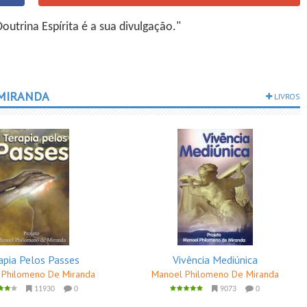
utrina Espírita é a sua divulgação."
MIRANDA
LIVROS
apia Pelos Passes
Vivência Mediúnica
 Philomeno De Miranda
Manoel Philomeno De Miranda
11930
0
9073
0