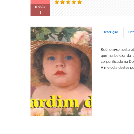
média
1
Descrição
Det
Reúnem-se nesta ob
que na beleza da p
corporificado na Dou
A melodia destes po