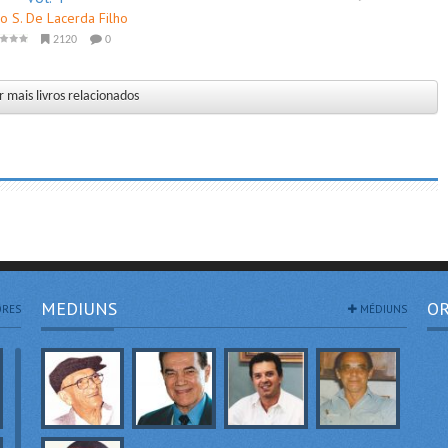
go S. De Lacerda Filho
2120
0
 mais livros relacionados
MEDIUNS
OR
RES
MÉDIUNS