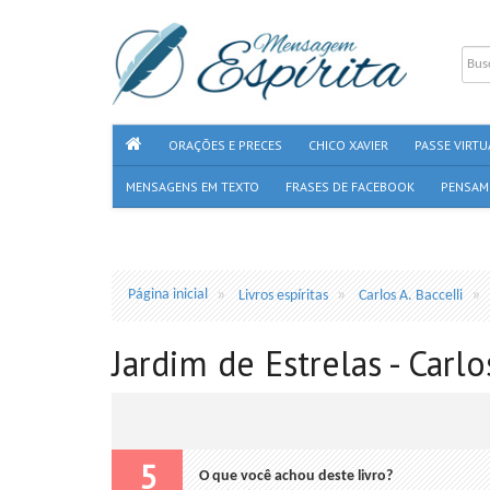
ORAÇÕES E PRECES
CHICO XAVIER
PASSE VIRTU
MENSAGENS EM TEXTO
FRASES DE FACEBOOK
PENSAM
Página inicial
Livros espíritas
Carlos A. Baccelli
Jardim de Estrelas - Carlo
5
O que você achou deste livro?