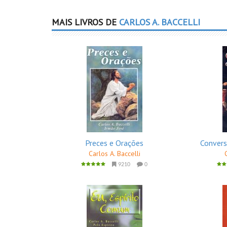
MAIS LIVROS DE
CARLOS A. BACCELLI
Preces e Orações
Conver
Carlos A. Baccelli
9210
0