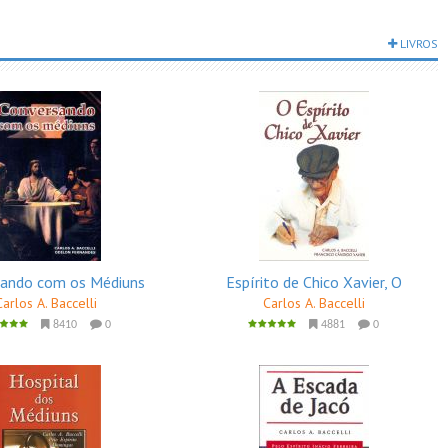
LIVROS
sando com os Médiuns
Espírito de Chico Xavier, O
Carlos A. Baccelli
Carlos A. Baccelli
8410
0
4881
0