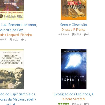
 Luz: Semente de Amor,
Sexo e Obsessão
Colheita da Paz
Divaldo P. Franco
istina Leopardi Pinheiro
4553
0
3420
0
to do Espiritismo e os
Evolução dos Espíritos, A
ores da MediunidadeII -
Rubens Saraceni
vol. 4
5976
0