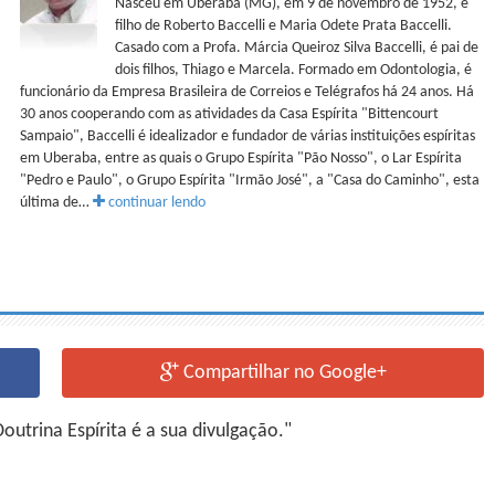
Nasceu em Uberaba (MG), em 9 de novembro de 1952, é
filho de Roberto Baccelli e Maria Odete Prata Baccelli.
Casado com a Profa. Márcia Queiroz Silva Baccelli, é pai de
dois filhos, Thiago e Marcela. Formado em Odontologia, é
funcionário da Empresa Brasileira de Correios e Telégrafos há 24 anos. Há
30 anos cooperando com as atividades da Casa Espírita "Bittencourt
Sampaio", Baccelli é idealizador e fundador de várias instituições espíritas
em Uberaba, entre as quais o Grupo Espírita "Pão Nosso", o Lar Espírita
"Pedro e Paulo", o Grupo Espírita "Irmão José", a "Casa do Caminho", esta
última de…
continuar lendo
Compartilhar no Google+
utrina Espírita é a sua divulgação."