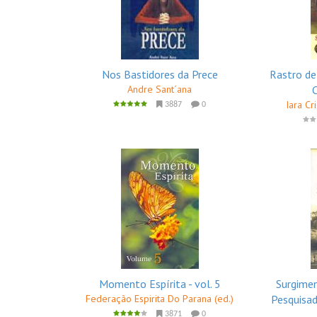
Nos Bastidores da Prece
Rastro de
Andre Sant´ana
Iara Cr
3887
0
Momento Espírita - vol. 5
Surgimen
Federação Espirita Do Parana (ed.)
Pesquisad
3871
0