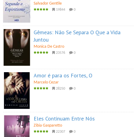
Salvador Gentile
19844
0
Gêmeas: Não Se Separa O Que a Vida
Juntou
Monica De Castro
23576
0
Amor é para os Fortes, O
Marcelo Cezar
28250
0
Eles Continuam Entre Nós
Zibia Gasparetto
22307
0