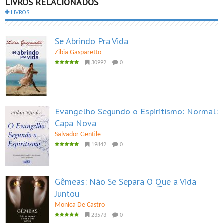
LIVROS RELACIONADOS
LIVROS
Se Abrindo Pra Vida
Zibia Gasparetto
30992
0
Evangelho Segundo o Espiritismo: Normal:
Capa Nova
Salvador Gentile
19842
0
Gêmeas: Não Se Separa O Que a Vida
Juntou
Monica De Castro
23573
0