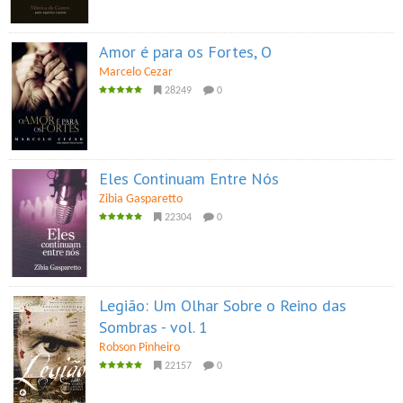
Amor é para os Fortes, O
Marcelo Cezar
28249
0
Eles Continuam Entre Nós
Zibia Gasparetto
22304
0
Legião: Um Olhar Sobre o Reino das
Sombras - vol. 1
Robson Pinheiro
22157
0