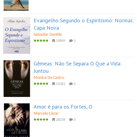
Evangelho Segundo o Espiritismo: Normal:
Capa Nova
Salvador Gentile
19849
0
Gêmeas: Não Se Separa O Que a Vida
Juntou
Monica De Castro
23581
0
Amor é para os Fortes, O
Marcelo Cezar
28258
0