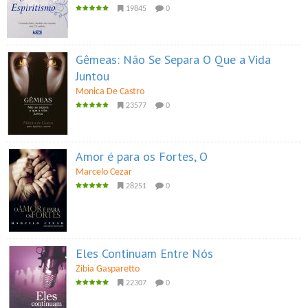
19845
0
Gêmeas: Não Se Separa O Que a Vida
Juntou
Monica De Castro
23577
0
Amor é para os Fortes, O
Marcelo Cezar
28251
0
Eles Continuam Entre Nós
Zibia Gasparetto
22307
0