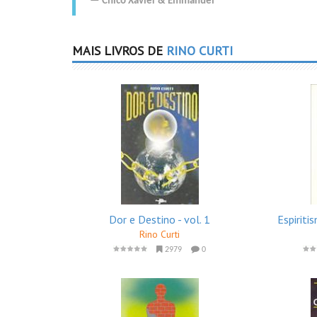
Chico Xavier
&
Emmanuel
MAIS LIVROS DE
RINO CURTI
Dor e Destino - vol. 1
Espiriti
Rino Curti
2979
0