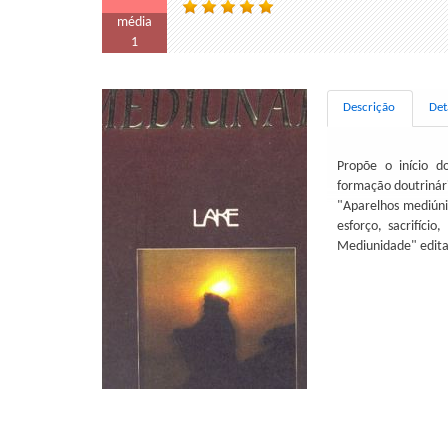
média
1
Descrição
Det
Propõe o início d
formação doutrinár
"Aparelhos mediúni
esforço, sacrifíc
Mediunidade" edita