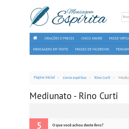
ORAÇÕES E PRECES
CHICO XAVIER
PASSE VIRTU
MENSAGENS EM TEXTO
FRASES DE FACEBOOK
PENSAM
Página inicial
Livros espíritas
Rino Curti
Mediu
Mediunato - Rino Curti
5
O que você achou deste livro?