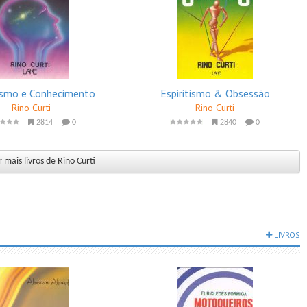
tismo e Conhecimento
Espiritismo & Obsessão
Rino Curti
Rino Curti
2814
0
2840
0
 mais livros de Rino Curti
LIVROS