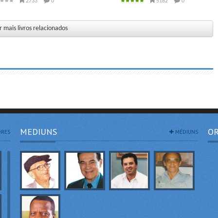
2733
0
5182
0
 mais livros relacionados
MEDIUNS
OR
RES
MÉDIUNS