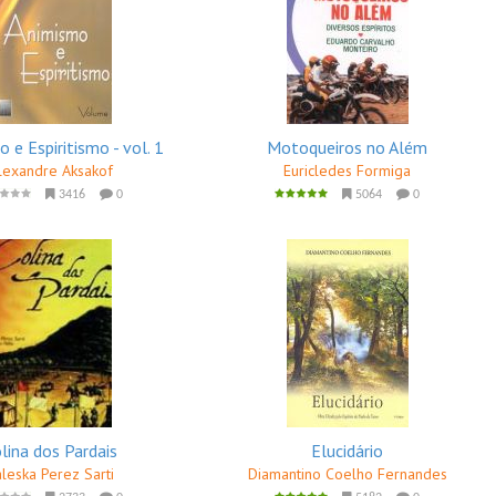
 e Espiritismo - vol. 1
Motoqueiros no Além
lexandre Aksakof
Euricledes Formiga
3416
0
5064
0
lina dos Pardais
Elucidário
aleska Perez Sarti
Diamantino Coelho Fernandes