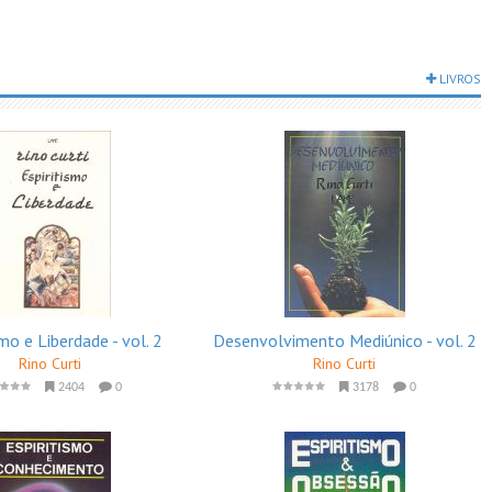
LIVROS
smo e Liberdade - vol. 2
Desenvolvimento Mediúnico - vol. 2
Rino Curti
Rino Curti
2404
0
3178
0