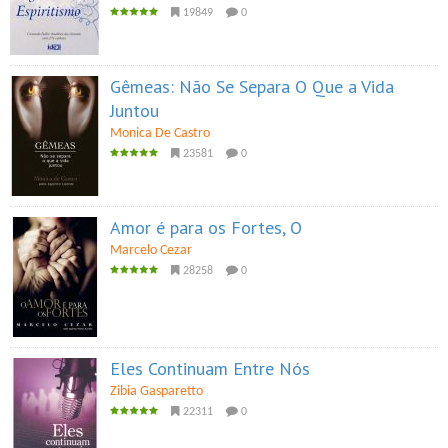
19849
0
Gêmeas: Não Se Separa O Que a Vida
Juntou
Monica De Castro
23581
0
Amor é para os Fortes, O
Marcelo Cezar
28258
0
Eles Continuam Entre Nós
Zibia Gasparetto
22311
0