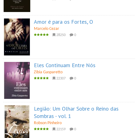
Amor é para os Fortes, O
Marcelo Cezar
28250
0
Eles Continuam Entre Nós
Zibia Gasparetto
22307
0
Legião: Um Olhar Sobre o Reino das
Sombras - vol. 1
Robson Pinheiro
22159
0